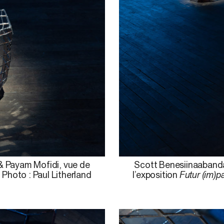
& Payam Mofidi, vue de
Scott Benesiinaabanda
. Photo : Paul Litherland
l’exposition
Futur (im)pa