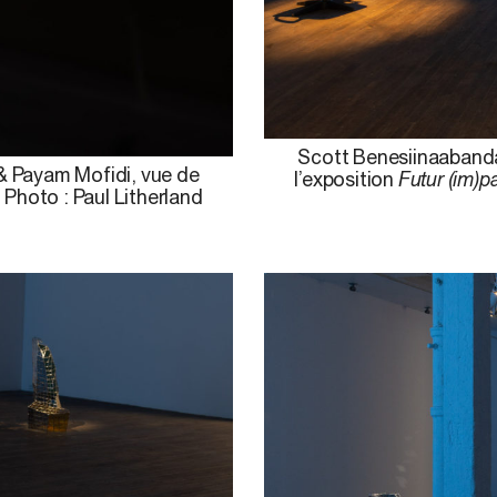
Scott Benesiinaabanda
& Payam Mofidi, vue de
l’exposition
Futur (im)pa
. Photo : Paul Litherland