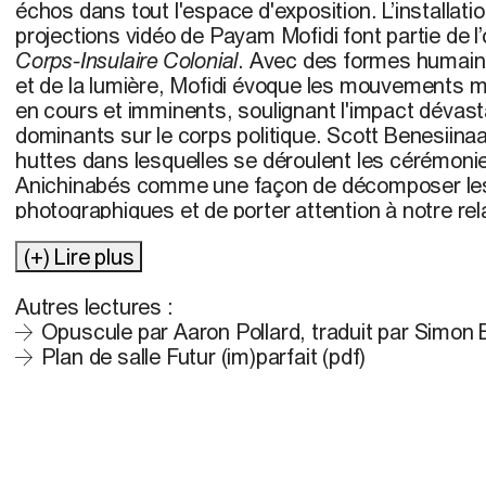
échos dans tout l'espace d'exposition. L’installatio
projections vidéo de
Payam Mofidi
font partie de 
Corps-Insulaire Colonial
. Avec des formes humaine
et de la lumière, Mofidi évoque les mouvements m
en cours et imminents, soulignant l'impact dévas
dominants sur le corps politique.
Scott Benesiina
huttes dans lesquelles se déroulent les cérémoni
Anichinabés comme une façon de décomposer le
photographiques et de porter attention à notre rela
Dans son œuvre
Je suis le soleil..nous sommes 
(+) Lire plus
de lumière...
, Benesiinaabandan saisit l’omniprés
en tant que tissu de liaison qui rassemble les diff
Autres lectures :
structures cérémoniales.
Opuscule par Aaron Pollard, traduit par Simon 
Plan de salle Futur (im)parfait (pdf)