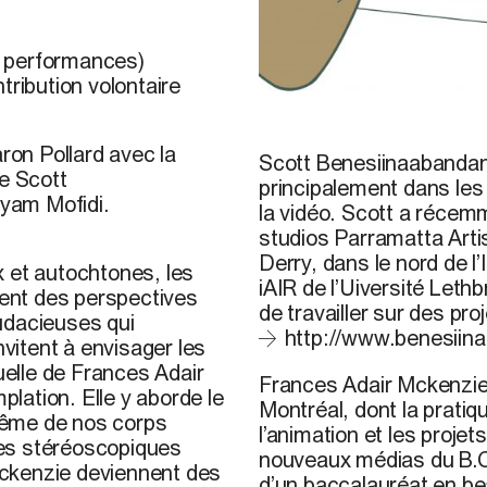
e performances)
tribution volontaire
ron Pollard avec la
Scott Benesiinaabanda
de Scott
principalement dans les
yam Mofidi.
la vidéo. Scott a récem
studios Parramatta Artis
Derry, dans le nord de l’
x et autochtones, les
iAIR de l’Uiversité Leth
rent des perspectives
de travailler sur des pr
audacieuses qui
http://www.benesiin
itent à envisager les
uelle de
Frances Adair
Frances Adair Mckenzie e
plation. Elle y aborde le
Montréal, dont la pratiqu
 même de nos corps
l’animation et les projets
ges stéréoscopiques
nouveaux médias du B.C.I
 Mckenzie deviennent des
d’un baccalauréat en bea