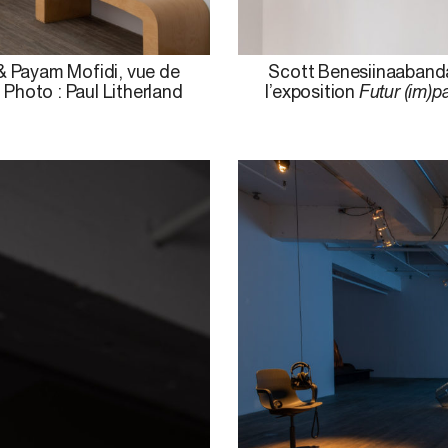
& Payam Mofidi, vue de
Scott Benesiinaabanda
. Photo : Paul Litherland
l’exposition
Futur (im)pa