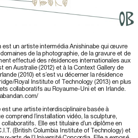
n
est un artiste intermédia Anishinabe qui œuvre
 domaines de la photographie, de la gravure et de
ment effectué des résidences internationales aux
t en Australie (2012) et à la Context Gallery de
Irlande (2010) et s’est vu décerner la résidence
bridge/Royal Institute of Technology (2013) en plus
ojets collaboratifs au Royaume-Uni et en Irlande.
aabandan.com/
st une artiste interdisciplinaire basée à
e comprend l’installation vidéo, la sculpture,
 collaboratifs. Elle est titulaire d’un diplôme en
.T. (British Columbia Institute of Technology) et
ux-arts de l’Université Concordia. Elle a exposé