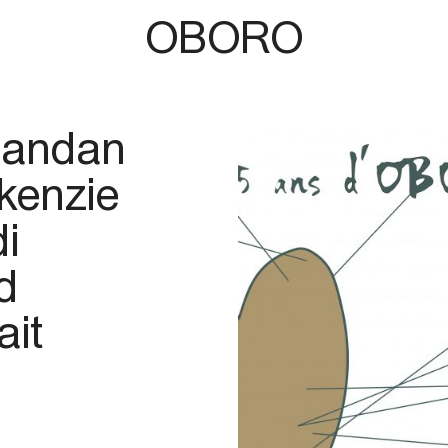
OBORO
bandan
kenzie
i
d
ait