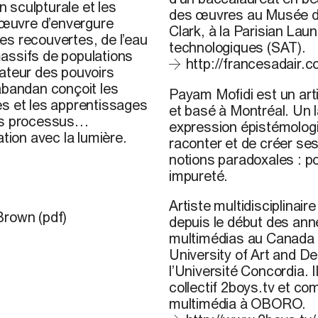
n sculpturale et les
des œuvres au Musée d’
l’œuvre d’envergure
Clark, à la Parisian Lau
s recouvertes, de l’eau
technologiques (SAT).
assifs de populations
http://francesadair.c
tateur des pouvoirs
abandan
conçoit les
Payam Mofidi
est un art
es et les apprentissages
et basé à Montréal. Un 
s processus
expression épistémologi
tion avec la lumière.
raconter et de créer ses
des remèdes enveloppés
notions paradoxales : po
ence de la bâche bleue
impureté.
érentes langues et
Artiste multidisciplinair
Brown (pdf)
depuis le début des an
multimédias au Canada et
University of Art and De
l’Université Concordia. 
collectif 2boys.tv et c
multimédia à OBORO.