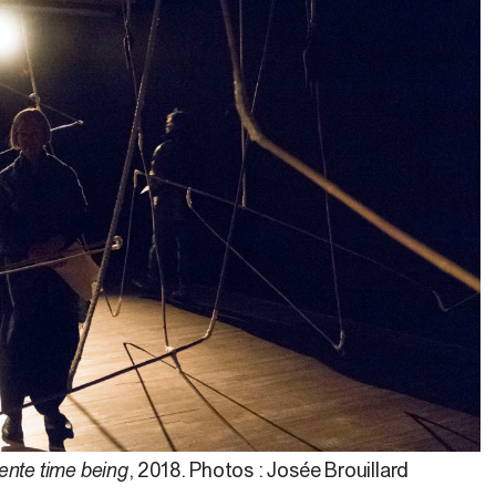
sente time being
, 2018. Photos : Josée Brouillard