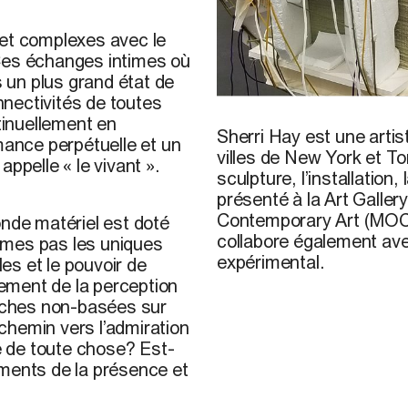
 et complexes avec le
 Ces échanges intimes où
s un plus grand état de
onnectivités de toutes
Sherry Hay, 2018
inuellement en
Sherri Hay
est une arti
mance perpétuelle et un
villes de New York et To
ppelle « le vivant ».
sculpture, l’installation,
présenté à la Art Galle
Contemporary Art (MOCCA
onde matériel est doté
collabore également avec
mmes pas les uniques
expérimental.
es et le pouvoir de
ement de la perception
roches non-basées sur
chemin vers l’admiration
ée de toute chose? Est-
iments de la présence et