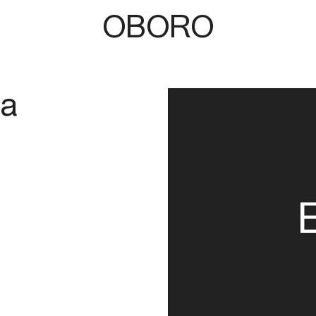
OBORO
sa
e