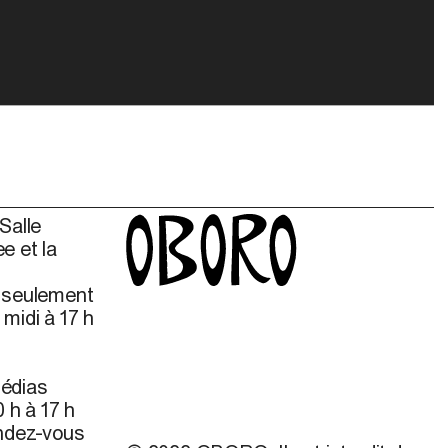
Salle
e et la
s seulement
midi à 17 h
édias
 h à 17 h
endez-vous