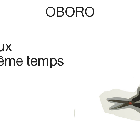
OBORO
ux
 même temps