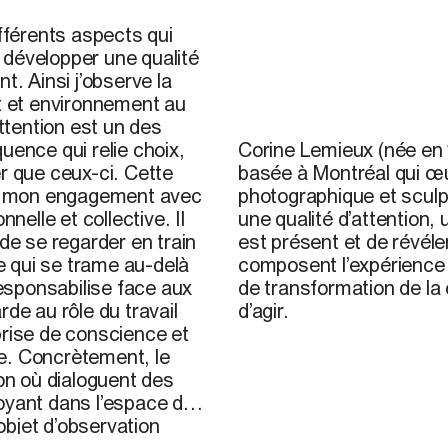
ifférents aspects qui
 développer une qualité
t. Ainsi j’observe la
it et environnement au
Corine Lemieux, 2019
attention est un des
Corine Lemieux
(née en 
uence qui relie choix,
basée à Montréal qui œu
r que ceux-ci. Cette
photographique et sculpt
 et mon engagement avec
une qualité d’attention, 
nelle et collective. Il
est présent et de révéler
 de se regarder en train
composent l’expérience 
ce qui se trame au-delà
de transformation de la
responsabilise face aux
d’agir.
de au rôle du travail
prise de conscience et
e. Concrètement, le
ion où dialoguent des
oyant dans l’espace de
’objet d’observation