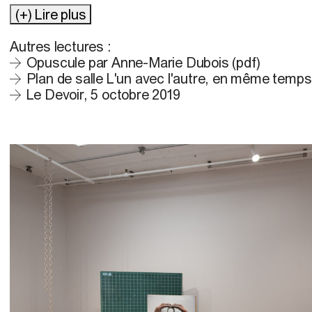
qu’est ici la pratique de création et sa capacité à 
(+) Lire plus
relations.
Autres lectures :
Opuscule par Anne-Marie Dubois (pdf)
Plan de salle L'un avec l'autre, en même temps
Le Devoir, 5 octobre 2019