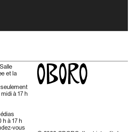
Salle
e et la
s seulement
midi à 17 h
édias
 h à 17 h
endez-vous