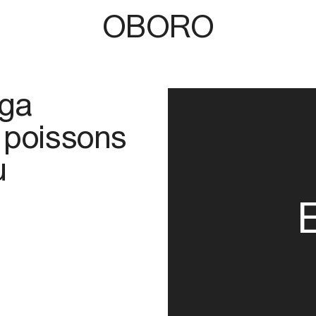
OBORO
nga
 poissons
u