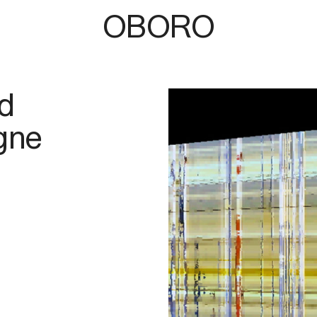
OBORO
d
igne