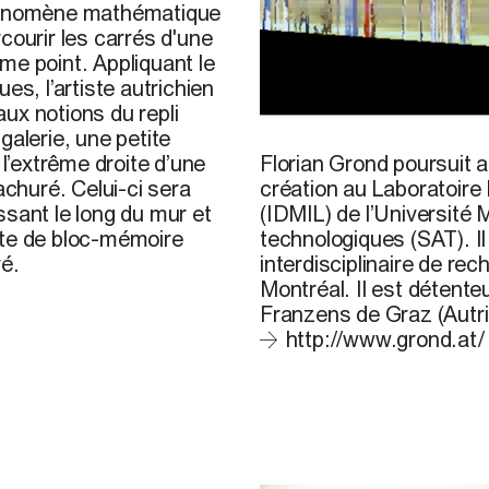
phénomène mathématique
courir les carrés d'une
me point. Appliquant le
es, l’artiste autrichien
ux notions du repli
Florian Grond, 2008
 galerie, une petite
Florian Grond
poursuit a
 l’extrême droite d’une
création au Laboratoire
achuré. Celui-ci sera
(IDMIL) de l’Université 
ssant le long du mur et
technologiques (SAT). I
rte de bloc-mémoire
interdisciplinaire de re
vé.
Montréal. Il est détente
Franzens de Graz (Autri
http://www.grond.at/