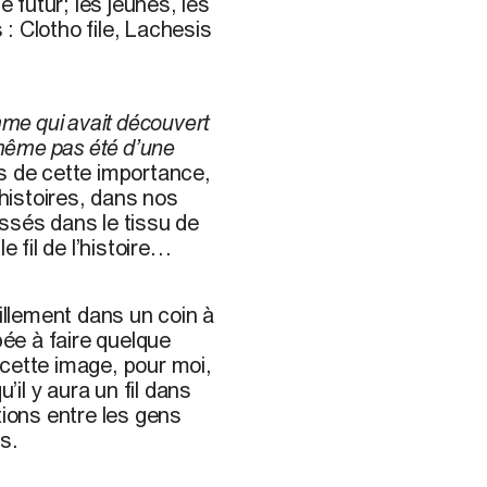
e futur; les jeunes, les
: Clotho file, Lachesis
mme qui avait découvert
it même pas été d’une
ns de cette importance,
histoires, dans nos
ssés dans le tissu de
e fil de l’histoire…
llement dans un coin à
pée à faire quelque
cette image, pour moi,
qu’il y aura un fil dans
tions entre les gens
s.