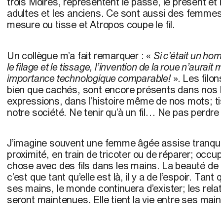
trois Moires, représentent le passé, le présent et l
adultes et les anciens. Ce sont aussi des femmes 
mesure ou tisse et Atropos coupe le fil.
Un collègue m’a fait remarquer : «
Si c’était un ho
le filage et le tissage, l’invention de la roue n’aura
importance technologique comparable!
». Les filo
bien que cachés, sont encore présents dans nos 
expressions, dans l’histoire même de nos mots; ti
notre société. Ne tenir qu’à un fil… Ne pas perdre l
J’imagine souvent une femme âgée assise tranqui
proximité, en train de tricoter ou de réparer; occu
chose avec des fils dans les mains. La beauté de 
c’est que tant qu’elle est là, il y a de l’espoir. Tant 
ses mains, le monde continuera d’exister; les rela
seront maintenues. Elle tient la vie entre ses main