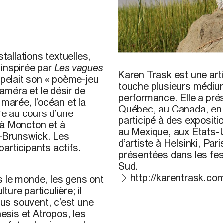
allations textuelles,
Karen Trask, 2018
 inspirée par
Les vagues
Karen Trask
est une arti
’appelait son « poème-jeu
touche plusieurs médiums :
méra et le désir de
performance. Elle a pr
 marée, l’océan et la
Québec, au Canada, en 
vre au cours d’une
participé à des expositi
 à Moncton et à
au Mexique, aux États-U
u-Brunswick. Les
d’artiste à Helsinki, Par
participants actifs.
présentées dans les fes
Sud.
http://karentrask.co
ns le monde, les gens ont
ture particulière; il
plus souvent, c’est une
sis et Atropos, les