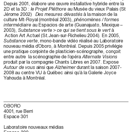
Depuis 2001, élabore une œuvre installative hybride entre la
2D et la 3D :
le
Projet Pléthore
au Musée du vieux Palais (St
Jérome 2002)
Des mesures dévastés
à la maison de la
culture Mt-Royal (montréal 2003),
phénomènes / formes
intermédiaire
au Espacios de arte (Guanajuato, Mexique –
2003),
Substance verte > ce qui se tient sous le vert
à
Action Art Actuel (St.Jean-sur-Richelieu 2004). En 2005,
Substance verte
, mono-bande vidéo réalisé au Laboratoire
nouveau média d’Oboro, à Montréal. Depuis 2005 privilégie
une pratique conjointe de plasticien-scénographe, conçoit
entre autre
la scénographie de l’opéra
Alternate Visions
produit par la compagnie Chants Libres en 2007. Expose
Autour de vous
ainsi que
Alzheimer
durant la saison 2007-
2008 au centre VU à Québec ainsi qu’à la Galerie Joyce
Yahouda à Montréal.
OBORO
4001, rue Berri
Espace 301
Laboratoire nouveaux médias