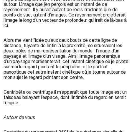
autour. L’image que j’en perçois est un instant de ce
rayonnement. Il y aurait autant de réels irradiants que de
points de vue, autant d’images. Ce rayonnement projetterait
l’image le long d’un vecteur de profondeur qui irait de là-bas à
ici.
Alors me vient l’idée qu’aux deux bouts de cette ligne de
distance, fuyante de l’infini à la proximité, se situeraient les
deux pôles de ma représentation du monde : l’image d’un
paysage et l’image d’un visage. Ainsi l’image panoramique
d’un paysage représenterait cet instant cinétique où je pivote
sur moi le regard pointant la périphérie, et le portrait
panoptique cet autre instant cinétique où je tourne autour de
mon sujet le regard pointant son centre.
Centripète ou centrifuge il m’apparaît que toute image est un
faisceau balayant l’espace, dont l’intimité du regard en serait
l’origine.
Autour de vous
Captation du rayonnement 360° de la substance visuelle du