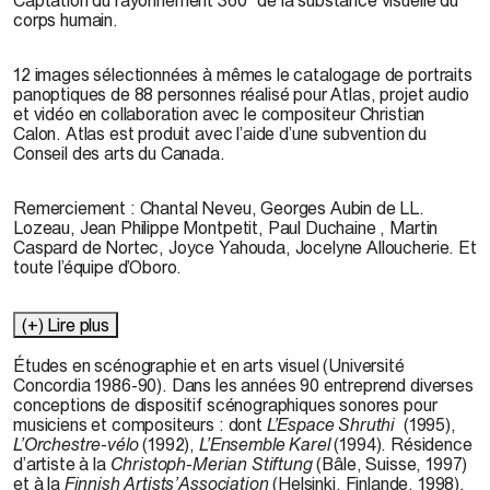
corps humain.
12 images sélectionnées à mêmes le catalogage de portraits
panoptiques de 88 personnes réalisé pour Atlas, projet audio
et vidéo en collaboration avec le compositeur Christian
Calon. Atlas est produit avec l’aide d’une subvention du
Conseil des arts du Canada.
Remerciement : Chantal Neveu, Georges Aubin de LL.
Lozeau, Jean Philippe Montpetit, Paul Duchaine , Martin
Caspard de Nortec, Joyce Yahouda, Jocelyne Alloucherie. Et
toute l’équipe d’Oboro.
(+) Lire plus
Études en scénographie et en arts visuel (Université
Concordia 1986-90). Dans les années 90 entreprend diverses
conceptions de dispositif scénographiques sonores pour
musiciens et compositeurs : dont
L’Espace Shruthi
(1995),
L’Orchestre-vélo
(1992),
L’Ensemble Karel
(1994). Résidence
d’artiste à la
Christoph-Merian Stiftung
(Bâle, Suisse, 1997)
et à la
Finnish Artists’Association
(Helsinki, Finlande, 1998).