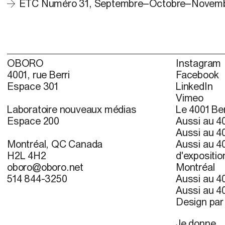
ETC Numéro 31, Septembre–Octobre–Novemb
OBORO
Instagram
4001, rue Berri
Facebook
Espace 301
LinkedIn
Vimeo
Laboratoire nouveaux médias
Le 4001 Ber
Espace 200
Aussi au 40
Aussi au 40
Montréal, QC Canada
Aussi au 40
H2L 4H2
d'expositio
oboro@oboro.net
Montréal
514 844-3250
Aussi au 40
Aussi au 40
Design pa
Je donne