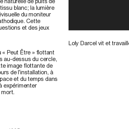
e naturelle de puits de
tissu blanc; la lumière
évisuelle du moniteur
cathodique. Cette
uestions et des jeux
Loly Darcel vit et travail
u
«
Peut Être
»
flottant
us au-dessus du cercle,
tte image flottante de
 de l'installation, à
space et du temps dans
 à expérimenter
a mort.