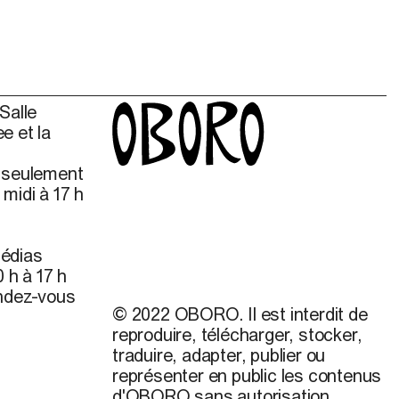
Salle
e et la
s seulement
midi à 17 h
édias
 h à 17 h
endez-vous
© 2022 OBORO. Il est interdit de
reproduire, télécharger, stocker,
traduire, adapter, publier ou
représenter en public les contenus
d'OBORO sans autorisation