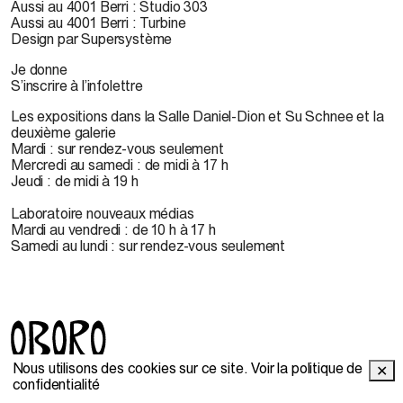
Aussi au 4001 Berri : Studio 303
Aussi au 4001 Berri : Turbine
Design par Supersystème
Je donne
S’inscrire à l’infolettre
Les expositions dans la Salle Daniel-Dion et Su Schnee et la
deuxième galerie
Mardi : sur rendez-vous seulement
Mercredi au samedi : de midi à 17 h
Jeudi : de midi à 19 h
Laboratoire nouveaux médias
Mardi au vendredi : de 10 h à 17 h
Samedi au lundi : sur rendez-vous seulement
Nous utilisons des cookies sur ce site.
Voir la politique de
✕
© 2022 OBORO. Il est interdit de reproduire, télécharger,
confidentialité
stocker, traduire, adapter, publier ou représenter en public les