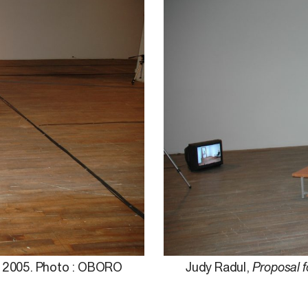
,
2005. Photo : OBORO
Judy Radul,
Proposal f