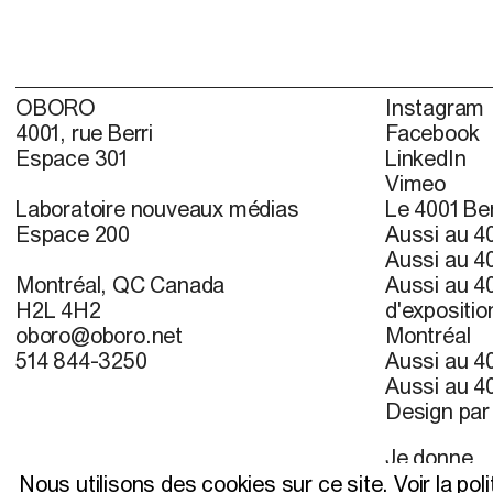
OBORO
Instagram
4001, rue Berri
Facebook
Espace 301
LinkedIn
Vimeo
Laboratoire nouveaux médias
Le 4001 Ber
Espace 200
Aussi au 40
Aussi au 40
Montréal, QC Canada
Aussi au 40
H2L 4H2
d'expositio
oboro@oboro.net
Montréal
514 844-3250
Aussi au 40
Aussi au 40
Design pa
Je donne
S’inscrire à 
Nous utilisons des cookies sur ce site.
Voir la pol