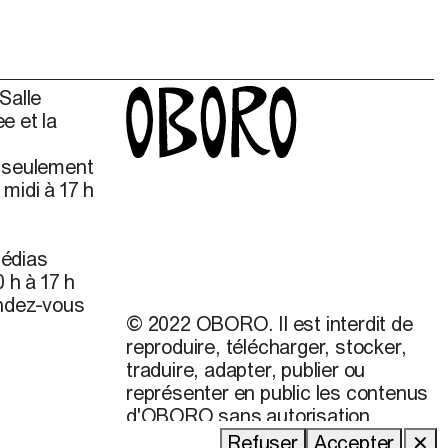
Salle
e et la
s seulement
midi à 17 h
édias
 h à 17 h
endez-vous
© 2022 OBORO. Il est interdit de
reproduire, télécharger, stocker,
traduire, adapter, publier ou
représenter en public les contenus
d'OBORO sans autorisation
préalable.
Refuser
Accepter
✕