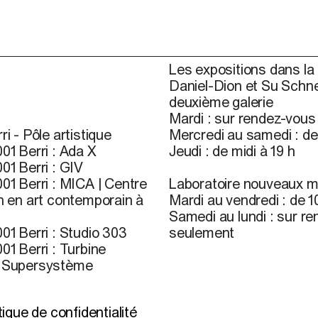
Les expositions dans la 
Daniel-Dion et Su Schne
deuxième galerie
Mardi : sur rendez-vou
ri - Pôle artistique
Mercredi au samedi : de 
01 Berri : Ada X
Jeudi : de midi à 19 h
01 Berri : GIV
01 Berri : MICA | Centre
Laboratoire nouveaux m
n en art contemporain à
Mardi au vendredi : de 10
Samedi au lundi : sur r
01 Berri : Studio 303
seulement
01 Berri : Turbine
r Supersystème
l’infolettre
itique de confidentialité