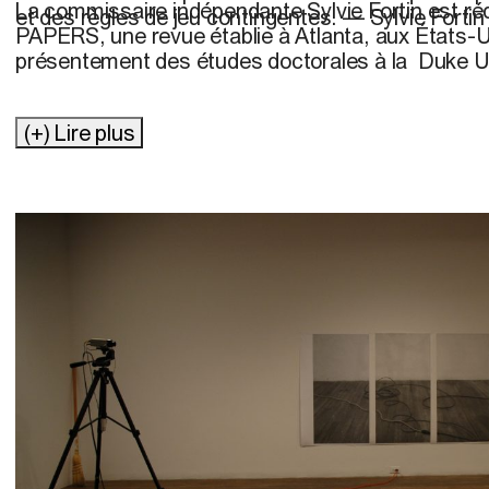
La commissaire indépendante Sylvie Fortin est ré
et des règles de jeu contingentes. — Sylvie Fortin
PAPERS, une revue établie à Atlanta, aux États-U
présentement des études doctorales à la
Duke Un
(+) Lire plus