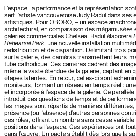
L’espace, la performance et la représentation son
sert l’artiste vancouveroise Judy Radul dans ses
artistiques. Pour OBORO, – un espace anachroniq
architectural, en comparaison des mégamusées 
galeries commerciales Chelsea, Radul élaborera
P
Rehearsal Park
, une nouvelle installation multimédi
redistribution et de disparition. Délimitant trois p
sur la galerie, des caméras transmettent leurs i
tube cathodique. Ces caméras cadrent des imag
même la vaste étendue de la galerie, captant en 
étapes latentes. En retour, celles-ci sont achemi
moniteurs, formant un réseau en temps réel : un
et incorporée à l’espace de la galerie. Ce parallèl
introduit des questions de temps et de performa
les images sont répartis de manières différentes, l
présence (ou l’absence) d’autres personnes contrib
des rôles, offrant un nombre sans cesse variable
positions dans l’espace. Ces expériences ont to
dans l’œuvre. Un pacte s’établit dès lors que la spe