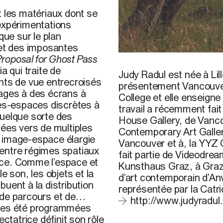
t les matériaux dont se
 expérimentations
ue sur le plan
et des imposantes
roposal for Ghost Pass
Judy Radul
a qui traite de
Judy Radul est née à Lill
oints de vue entrecroisés
présentement Vancouver
mages à des écrans à
College et elle enseigne
es-espaces discrètes à
travail a récemment fait
quelque sorte des
House Gallery, de Vanco
nées vers de multiples
Contemporary Art Gallery
e image-espace élargie
Vancouver et à, la YYZ
e entre régimes spatiaux
fait partie de Videodre
nce. Comme l’espace et
Kunsthaus Graz, à Graz 
e son, les objets et la
d’art contemporain d’An
uent à la distribution
représentée par la Catri
 de parcours et de
http://www.judyradul
utes été programmées
ctatrice définit son rôle