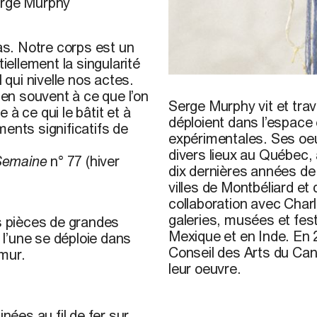
erge Murphy
pas. Notre corps est un
ellement la singularité
 qui nivelle nos actes.
en souvent à ce que l’on
Serge Murphy vit et trava
à ce qui le bâtit et à
déploient dans l’espace e
ents significatifs de
expérimentales. Ses oeuv
divers lieux au Québec,
Semaine
n° 77 (hiver
dix dernières années de
villes de Montbéliard et
collaboration avec Char
galeries, musées et fes
 pièces de grandes
Mexique et en Inde. En 2
l’une se déploie dans
Conseil des Arts du Can
 mur.
leur oeuvre.
ées au fil de fer sur