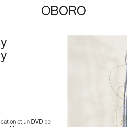
OBORO
hy
hy
cation et un DVD de