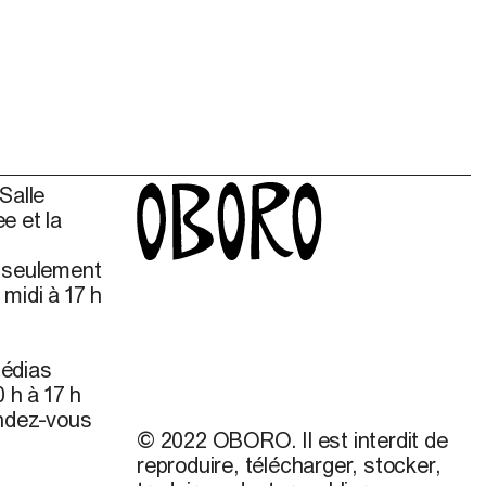
Salle
e et la
s seulement
midi à 17 h
édias
 h à 17 h
endez-vous
© 2022 OBORO. Il est interdit de
reproduire, télécharger, stocker,