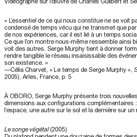
Vidéographe sur l’œuvre de Charles Guilbert et S
« L’essentiel de ce qui nous constitue ne se voit 
condensé de temps vécu qui ne transmet que parti
de nos expériences, car il est lié à un temps social
Ce que l’on montre nous-même ressemble ainsi bi
voit des autres. Serge Murphy tient à donner forme 
rendre tangible le réseau insaisissable des événem
son existence. »
—Célia Charvet, « Le temps de Serge Murphy »,
2005), Arles, France, p. 5
À OBORO, Serge Murphy présente trois nouvelles
dimensions aux configurations complémentaires : 
l’espace, une autre sur le sol et la dernière sur un
Le songe végétal
(2005)
Du plafond pendent une douzaine de formes dessin