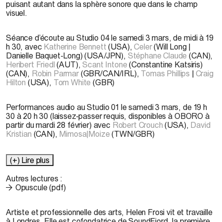
puisant autant dans la sphère sonore que dans le champ
visuel.
Séance d’écoute au Studio 04 le samedi 3 mars, de midi à 19
h 30, avec
Katherine Bennett
(USA),
Celer
(Will Long |
Danielle Baquet-Long) (USA/JPN),
Stéphane Claude
(CAN),
Heribert Friedl
(AUT),
Scant Intone
(Constantine Katsiris)
(CAN),
Robin Parmar
(GBR/CAN/IRL),
Tomas Phillips
|
Craig
Hilton
(USA),
Tom White
(GBR)
Performances audio au Studio 01 le samedi 3 mars, de 19 h
30 à 20 h 30 (laissez-passer requis, disponibles à OBORO à
partir du mardi 28 février) avec
Robert Crouch
(USA),
David
Kristian
(CAN),
Mimosa|Moize
(TWN/GBR)
(+) Lire plus
Autres lectures :
Opuscule (pdf)
Artiste et professionnelle des arts,
Helen Frosi
vit et travaille
à Londres. Elle est cofondatrice de SoundFjord, la première