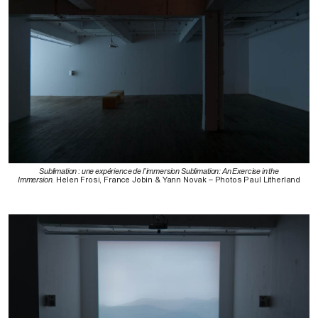
Sublimation : une expérience de l’immersion Sublimation: An Exercise in the
Immersion
. Helen Frosi, France Jobin & Yann Novak – Photos Paul Litherland