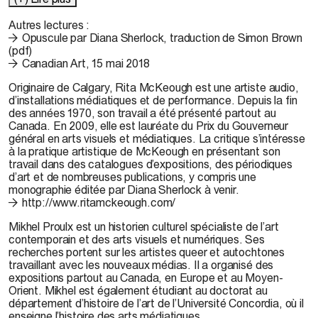
Autres lectures :
Opuscule par Diana Sherlock, traduction de Simon Brown
(pdf)
Canadian Art, 15 mai 2018
Originaire de Calgary,
Rita McKeough
est une artiste audio,
d’installations médiatiques et de performance. Depuis la fin
des années 1970, son travail a été présenté partout au
Canada. En 2009, elle est lauréate du Prix du Gouverneur
général en arts visuels et médiatiques. La critique s’intéresse
à la pratique artistique de McKeough en présentant son
travail dans des catalogues d’expositions, des périodiques
d’art et de nombreuses publications, y compris une
monographie éditée par Diana Sherlock à venir.
http://www.ritamckeough.com/
Mikhel Proulx
est un historien culturel spécialiste de l’art
contemporain et des arts visuels et numériques. Ses
recherches portent sur les artistes queer et autochtones
travaillant avec les nouveaux médias. Il a organisé des
expositions partout au Canada, en Europe et au Moyen-
Orient. Mikhel est également étudiant au doctorat au
département d’histoire de l’art de l’Université Concordia, où il
enseigne l’histoire des arts médiatiques.