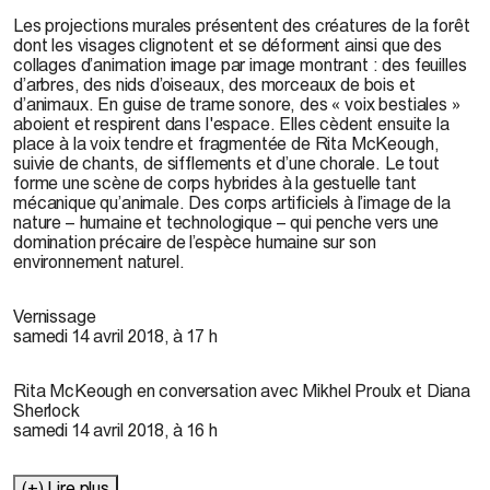
Les projections murales présentent des créatures de la forêt
dont les visages clignotent et se déforment ainsi que des
collages d’animation image par image montrant : des feuilles
d’arbres, des nids d’oiseaux, des morceaux de bois et
d’animaux. En guise de trame sonore, des « voix bestiales »
aboient et respirent dans l'espace. Elles cèdent ensuite la
place à la voix tendre et fragmentée de Rita McKeough,
suivie de chants, de sifflements et d’une chorale. Le tout
forme une scène de corps hybrides à la gestuelle tant
mécanique qu’animale. Des corps artificiels à l’image de la
nature – humaine et technologique – qui penche vers une
domination précaire de l’espèce humaine sur son
environnement naturel.
Vernissage
samedi 14 avril 2018, à 17 h
Rita McKeough en conversation avec Mikhel Proulx et Diana
Sherlock
samedi 14 avril 2018, à 16 h
(+) Lire plus