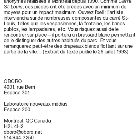
anonymes réalisées à Montréal depuis 1990. Comme
Carré
St-Louis
, ces pièces ont été créées avec un minimum de
moyens pour un impact maximum. Ouvrez l’oeil : l’artiste
interviendra sur de nombreuses composantes du carré St-
Louis, telles que les vespasiennes, la fontaine, les bancs
publics, les lampadaires, etc. Vous risquez aussi de le
rencontrer sur place – il portera un brassard blanc permettant
de le distinguer des autres habitués du parc. Et vous
remarquerez peut-être des drapeaux blancs flottant sur une
partie de la ville… (Extrait du texte publié le 26 juillet 1993)
OBORO
4001, rue Berri
Espace 301
Laboratoire nouveaux médias
Espace 200
Montréal, QC Canada
H2L 4H2
oboro@oboro.net
514 844-3250