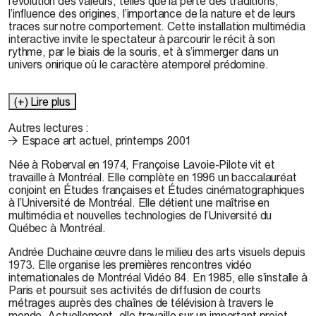
l’évolution des valeurs, telles que la perte des traditions,
l’influence des origines, l’importance de la nature et de leurs
traces sur notre comportement. Cette installation multimédia
interactive invite le spectateur à parcourir le récit à son
rythme, par le biais de la souris, et à s’immerger dans un
univers onirique où le caractère atemporel prédomine.
(+) Lire plus
Autres lectures :
Espace art actuel, printemps 2001
Née à Roberval en 1974, Françoise Lavoie-Pilote vit et
travaille à Montréal. Elle complète en 1996 un baccalauréat
conjoint en Études françaises et Études cinématographiques
à l’Université de Montréal. Elle détient une maîtrise en
multimédia et nouvelles technologies de l’Université du
Québec à Montréal.
Andrée Duchaine œuvre dans le milieu des arts visuels depuis
1973. Elle organise les premières rencontres vidéo
internationales de Montréal Vidéo 84. En 1985, elle s’installe à
Paris et poursuit ses activités de diffusion de courts
métrages auprès des chaînes de télévision à travers le
monde. Actuellement, elle travaille sur un important projet