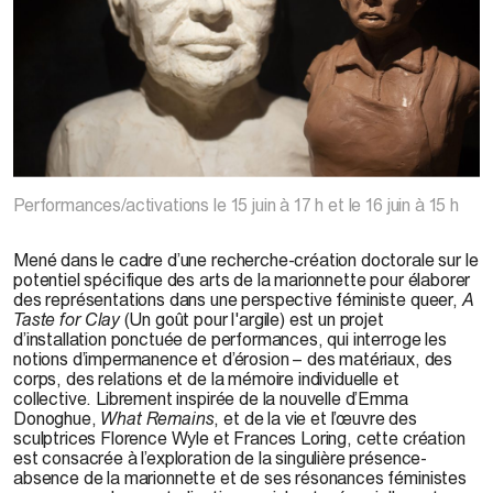
Dinaïg Stall,
A Taste For Clay
, 2022
Performances/activations le 15 juin à 17 h et le 16 juin à 15 h
Mené dans le cadre d’une recherche-création doctorale sur le
potentiel spécifique des arts de la marionnette pour élaborer
des représentations dans une perspective féministe queer,
A
Taste for Clay
(Un goût pour l'argile) est un projet
d’installation ponctuée de performances, qui interroge les
notions d’impermanence et d’érosion – des matériaux, des
corps, des relations et de la mémoire individuelle et
collective. Librement inspirée de la nouvelle d’Emma
Donoghue,
What Remains
, et de la vie et l’œuvre des
sculptrices Florence Wyle et Frances Loring, cette création
est consacrée à l’exploration de la singulière présence-
absence de la marionnette et de ses résonances féministes