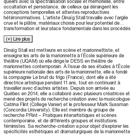
queers avec la spectralisation sociale et mémorielle, entre
occultation et persistance, de celleux qui dérangent les
conceptions temporelles et attentes reproductives
hétéronormatives. L'artiste Dinaïg Stall travaille avec l’argile
crue et le plâtre, matériaux choisis pour leur potentiel de
transformation et leur place fondamentale dans les procédés
de sculpture traditionnels. Stall cherche à expérimenter le
(+) Lire plus
temps long de l’installation et à créer une forme hybride, à la
croisée entre arts visuels et théâtre, qui échappe à une
lecture univoque en tant qu’objet d’art ou en tant que
Dinaïg
Stall
est metteure en scène et marionnettiste, et
performance, parce qu’elle est les deux tout à la fois. Sans
enseigne les arts de la marionnette à l’École supérieure de
cesse entre vie et mort, objet et personnage, sculpture et
théâtre (UQAM) où elle dirige le DESS en théâtre de
marionnette, figuration et évocation, les différentes
marionnettes contemporain. À l’issue de ses études à l’École
incarnations vacillantes et fugaces qui peuplent
supérieure nationale des arts de la marionnette, elle a fondé
A Taste for
Clay
la compagnie Le bruit du frigo (France), dont elle a été
nous ramènent à l’espace de l’atelier, au processus
créateur et à l’incertitude du faire, bien plus qu’à l’autoritaire
directrice artistique pendant 11 ans, tout en continuant à
grandeur des monuments officiels; à ce qui vit dans
travailler avec d’autres artistes. Depuis son arrivée au
l’interstice de la pierre, dans le temps de l’érosion.
Québec en 2014, elle a collaboré avec plusieurs créatrices et
mené des projets de recherche création avec la musicologue
Catrina
Flint (
College
Vanier) et le professeur Mark
Sussman
(Concordia
University
). Elle est membre du groupe de
recherche
PRint
– Pratiques
interartistiques
et scènes
contemporaine, et de différents groupes et institutions
féministes. Sa recherche-création a pour objet d’explorer les
spécificités esthétiques et dramaturgiques de la marionnette