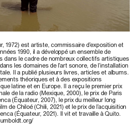
ge de Humboldt,
2016. Photo : Alejandro Jaramillo
er von Humboldt
r
, 1972)
est
artiste, commissaire
d’exposition
et
années
1990, il a
développé
un ensemble de
s
dans le cadre de
nombreux
collectifs
artistiques
dans les
domaines
de
l’art
sonore
, de
l’installation
tale
. Il a
publié
plusieurs
livres, articles et albums.
ements
théoriques
et à des expositions
ique
latine
et
en
Europe. Il a
reçu
le premier prix
nale
de la radio (
Mexique
, 2000), le prix de Paris
enca (
Équateur
, 2007), le prix du
meilleur
long
ilm de Chiloé (Chili, 2021) et le prix de
l’acquisition
uenca (
Équateur
, 2021). Il vit et
travaille
à Quito.
umboldt.org/