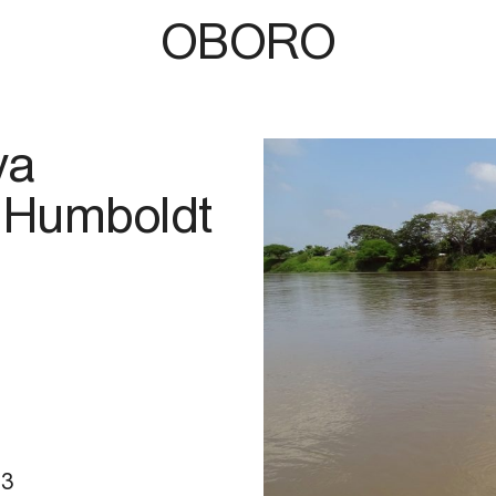
OBORO
va
e Humboldt
23