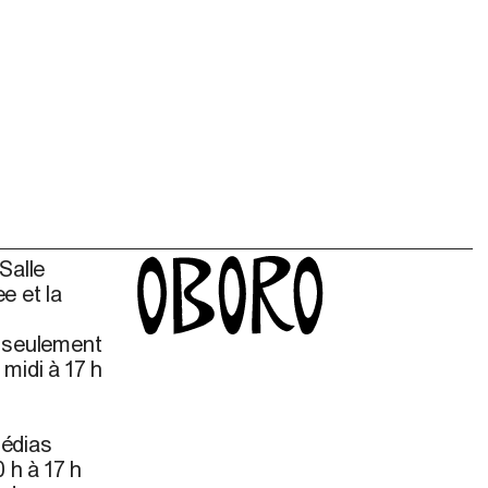
Salle
e et la
s seulement
midi à 17 h
édias
 h à 17 h