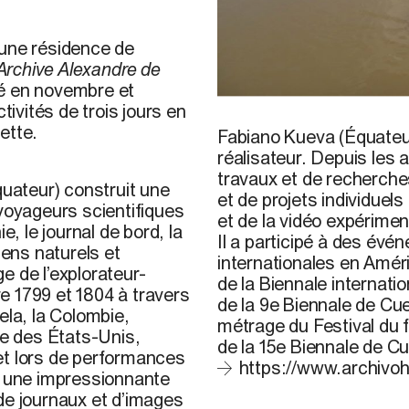
 une résidence de
Archive Alexandre de
sé en novembre et
vités de trois jours en
Fabiano Kueva,
Le naufra
ette.
Hoyos. © Archivo Alexand
Fabiano
Kueva
(
Équateu
réalisateur
.
Depuis
les
travaux et de
recherche
quateur) construit une
et de
projets
individuels
 voyageurs scientifiques
et de la
vidéo
expérimen
e, le journal de bord, la
Il a
participé
à des
évén
ens naturels et
internationales
en
Amér
e de l’explorateur-
de la Biennale
internatio
e 1799 et 1804 à travers
de la 9e Biennale de Cu
la, la Colombie,
métrage
du Festival du f
ie des États-Unis,
de la 15e Biennale de C
et lors de performances
https://www.archivoh
tue une impressionnante
de journaux et d’images