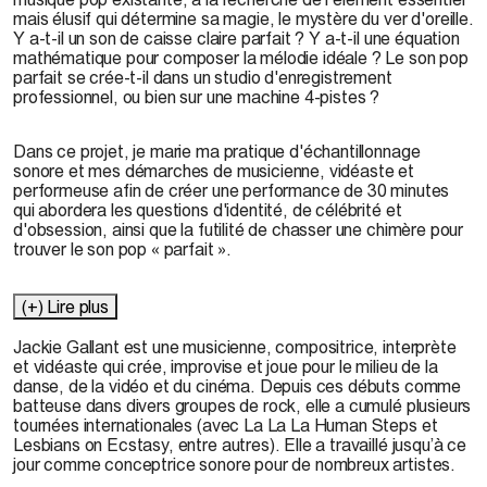
mais élusif qui détermine sa magie, le mystère du ver d'oreille.
Y a-t-il un son de caisse claire parfait ? Y a-t-il une équation
mathématique pour composer la mélodie idéale ? Le son pop
parfait se crée-t-il dans un studio d'enregistrement
professionnel, ou bien sur une machine 4-pistes ?
Dans ce projet, je marie ma pratique d'échantillonnage
sonore et mes démarches de musicienne, vidéaste et
performeuse afin de créer une performance de 30 minutes
qui abordera les questions d'identité, de célébrité et
d'obsession, ainsi que la futilité de chasser une chimère pour
trouver le son pop « parfait ».
(+) Lire plus
Jackie Gallant
est une musicienne, compositrice, interprète
et vidéaste qui crée, improvise et joue pour le milieu de la
danse, de la vidéo et du cinéma. Depuis ces débuts comme
batteuse dans divers groupes de rock, elle a cumulé plusieurs
tournées internationales (avec La La La Human Steps et
Lesbians on Ecstasy, entre autres). Elle a travaillé jusqu’à ce
jour comme conceptrice sonore pour de nombreux artistes.