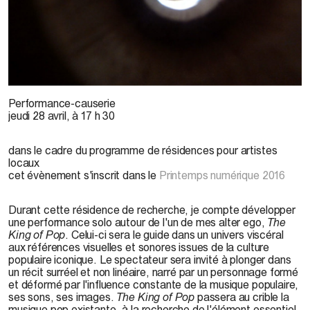
J. Gallant, 2015
Performance-causerie
jeudi 28 avril, à 17 h 30
dans le cadre du programme de résidences pour artistes
locaux
cet évènement s'inscrit dans le
Printemps numérique 2016
Durant cette résidence de recherche, je compte développer
une performance solo autour de l'un de mes alter ego,
The
King of Pop
. Celui-ci sera le guide dans un univers viscéral
aux références visuelles et sonores issues de la culture
populaire iconique. Le spectateur sera invité à plonger dans
un récit surréel et non linéaire, narré par un personnage formé
et déformé par l'influence constante de la musique populaire,
ses sons, ses images.
The King of Pop
passera au crible la
musique pop existante, à la recherche de l'élément essentiel