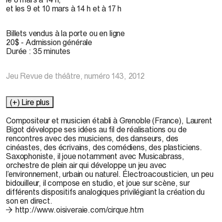
et les 9 et 10 mars à 14 h et à 17 h
Billets vendus à la porte ou en ligne
20$ - Admission générale
Durée : 35 minutes
Jeu Revue de théâtre, numéro 143, 2012
(+) Lire plus
Compositeur et musicien établi à Grenoble (France),
Laurent
Bigot
développe ses idées au fil de réalisations ou de
rencontres avec des musiciens, des danseurs, des
cinéastes, des écrivains, des comédiens, des plasticiens.
Saxophoniste, il joue notamment avec Musicabrass,
orchestre de plein air qui développe un jeu avec
l’environnement, urbain ou naturel. Électroacousticien, un peu
bidouilleur, il compose en studio, et joue sur scène, sur
différents dispositifs analogiques privilégiant la création du
son en direct.
http://www.oisiveraie.com/cirque.htm