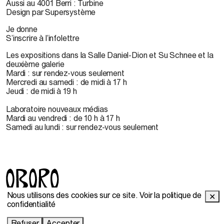
Aussi au 4001 Berri : Turbine
Design par Supersystème
Je donne
S’inscrire à l’infolettre
Les expositions dans la Salle Daniel-Dion et Su Schnee et la
deuxième galerie
Mardi : sur rendez-vous seulement
Mercredi au samedi : de midi à 17 h
Jeudi : de midi à 19 h
Laboratoire nouveaux médias
Mardi au vendredi : de 10 h à 17 h
Samedi au lundi : sur rendez-vous seulement
Nous utilisons des cookies sur ce site.
Voir la politique de
✕
© 2022 OBORO. Il est interdit de reproduire, télécharger,
confidentialité
stocker, traduire, adapter, publier ou représenter en public les
contenus d'OBORO sans autorisation préalable.
Refuser
Accepter