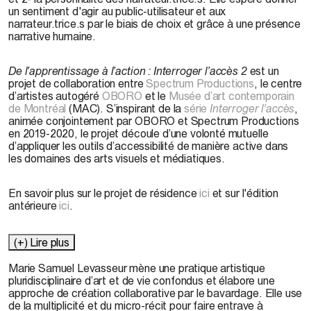
un sentiment d'agir au public-utilisateur et aux
narrateur.trice.s par le biais de choix et grâce à une présence
narrative humaine.
De l’apprentissage à l’action : Interroger l’accès 2
est un
projet de collaboration entre
Spectrum Productions
, le centre
d’artistes autogéré
OBORO
et le
Musée d’art contemporain
de Montréal
(MAC). S’inspirant de la
série
Interroger l’accès
,
animée conjointement par OBORO et Spectrum Productions
en 2019-2020, le projet découle d’une volonté mutuelle
d’appliquer les outils d’accessibilité de manière active dans
les domaines des arts visuels et médiatiques.
En savoir plus sur le projet de résidence
ici
et sur l'édition
antérieure
ici
.
(+) Lire plus
Marie Samuel Levasseur mène une pratique artistique
pluridisciplinaire d’art et de vie confondus et élabore une
approche de création collaborative par le bavardage. Elle use
de la multiplicité et du micro-récit pour faire entrave à