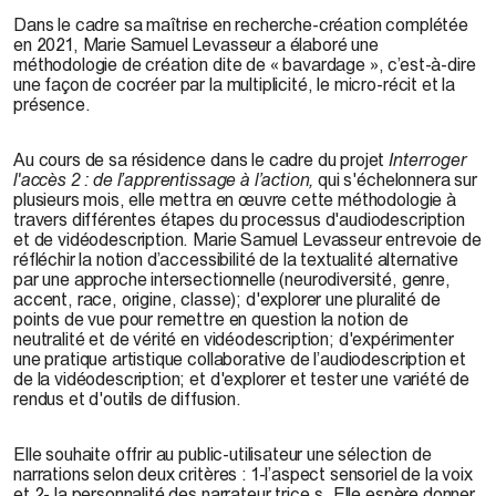
Dans le cadre sa maîtrise en recherche-création complétée
en 2021, Marie Samuel Levasseur a élaboré une
méthodologie de création dite de « bavardage », c’est-à-dire
une façon de cocréer par la multiplicité, le micro-récit et la
présence.
Au cours de sa résidence dans le cadre du projet
Interroger
l'accès 2 : de l’apprentissage à l’action,
qui s'échelonnera sur
plusieurs mois, elle mettra en œuvre cette méthodologie à
travers différentes étapes du processus d'audiodescription
et de vidéodescription. Marie Samuel Levasseur entrevoie de
réfléchir la notion d’accessibilité de la textualité alternative
par une approche intersectionnelle (neurodiversité, genre,
accent, race, origine, classe); d'explorer une pluralité de
points de vue pour remettre en question la notion de
neutralité et de vérité en vidéodescription; d'expérimenter
une pratique artistique collaborative de l’audiodescription et
de la vidéodescription; et d'explorer et tester une variété de
rendus et d'outils de diffusion.
Elle souhaite offrir au public-utilisateur une sélection de
narrations selon deux critères : 1-l’aspect sensoriel de la voix
et 2- la personnalité des narrateur.trice.s. Elle espère donner