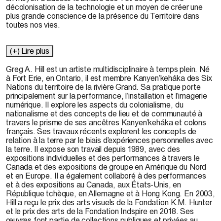
décolonisation de la technologie et un moyen de créer une
plus grande conscience de la présence du Territoire dans
toutes nos vies.
(+) Lire plus
Greg A. Hill est un artiste multidisciplinaire à temps plein. Né
à Fort Erie, en Ontario, il est membre Kanyen’keháka des Six
Nations du territoire de la rivière Grand. Sa pratique porte
principalement sur la performance, l’installation et l’imagerie
numérique. Il explore les aspects du colonialisme, du
nationalisme et des concepts de lieu et de communauté à
travers le prisme de ses ancêtres Kanyen’keháka et colons
français. Ses travaux récents explorent les concepts de
relation à la terre par le biais d’expériences personnelles avec
la terre. Il expose son travail depuis 1989, avec des
expositions individuelles et des performances à travers le
Canada et des expositions de groupe en Amérique du Nord
et en Europe. Il a également collaboré à des performances
et à des expositions au Canada, aux États-Unis, en
République tchèque, en Allemagne et à Hong Kong. En 2003,
Hill a reçu le prix des arts visuels de la Fondation K.M. Hunter
et le prix des arts de la Fondation Indspire en 2018. Ses
œuvres font partie de collections publiques et privées au