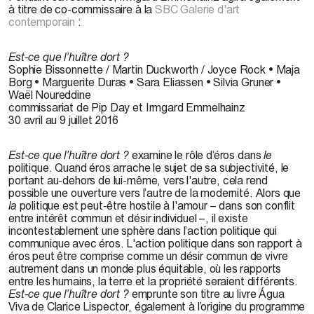
à titre de co-commissaire à la
SBC Galerie d'art
contemporain
:
Est-ce que l’huître dort ?
Sophie Bissonnette / Martin Duckworth / Joyce Rock • Maja
Borg • Marguerite Duras • Sara Eliassen • Silvia Gruner •
Waël Noureddine
commissariat de Pip Day et Irmgard Emmelhainz
30 avril au 9 juillet 2016
Est-ce que l’huître dort ?
examine le rôle d’éros dans
le
politique. Quand éros arrache le sujet de sa subjectivité, le
portant au-dehors de lui-même, vers l'autre, cela rend
possible une ouverture vers l’autre de la modernité. Alors que
la
politique est peut-être hostile à l'amour – dans son conflit
entre intérêt commun et désir individuel –, il existe
incontestablement une sphère dans l’action politique qui
communique avec éros. L'action politique dans son rapport à
éros peut être comprise comme un désir commun de vivre
autrement dans un monde plus équitable, où les rapports
entre les humains, la terre et la propriété seraient différents.
Est-ce que l’huître dort ?
emprunte son titre au livre Água
Viva de Clarice Lispector, également à l’origine du programme