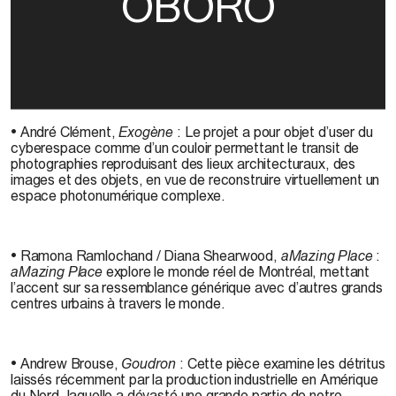
OBORO
• André Clément,
Exogène
: Le projet a pour objet d’user du
cyberespace comme d’un couloir permettant le transit de
photographies reproduisant des lieux architecturaux, des
images et des objets, en vue de reconstruire virtuellement un
espace photonumérique complexe.
• Ramona Ramlochand / Diana Shearwood,
aMazing Place
:
aMazing Place
explore le monde réel de Montréal, mettant
l’accent sur sa ressemblance générique avec d’autres grands
centres urbains à travers le monde.
• Andrew Brouse,
Goudron
: Cette pièce examine les détritus
laissés récemment par la production industrielle en Amérique
du Nord, laquelle a dévasté une grande partie de notre