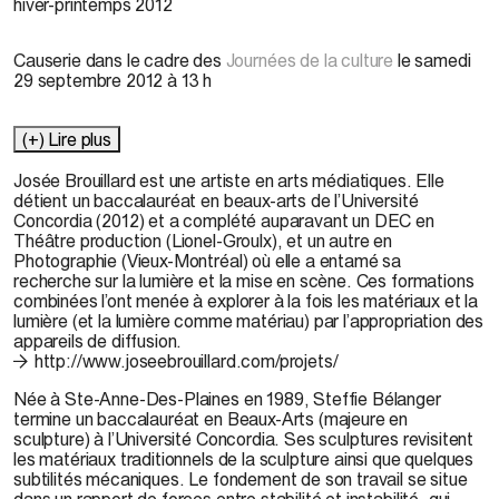
hiver-printemps 2012
Causerie
dans le cadre des
Journées de la culture
le samedi
29 septembre 2012 à 13 h
(+) Lire plus
Josée Brouillard
est une artiste en arts médiatiques. Elle
détient un baccalauréat en beaux-arts de l’Université
Concordia (2012) et a complété auparavant un DEC en
Théâtre production (Lionel-Groulx), et un autre en
Photographie (Vieux-Montréal) où elle a entamé sa
recherche sur la lumière et la mise en scène. Ces formations
combinées l’ont menée à explorer à la fois les matériaux et la
lumière (et la lumière comme matériau) par l’appropriation des
appareils de diffusion.
http://www.joseebrouillard.com/projets/
Née à Ste-Anne-Des-Plaines en 1989,
Steffie Bélanger
termine un baccalauréat en Beaux-Arts (majeure en
sculpture) à l’Université Concordia. Ses sculptures revisitent
les matériaux traditionnels de la sculpture ainsi que quelques
subtilités mécaniques. Le fondement de son travail se situe
dans un rapport de forces entre stabilité et instabilité, qui