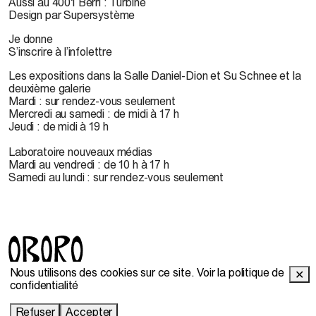
Aussi au 4001 Berri : Turbine
Design par Supersystème
Je donne
S’inscrire à l’infolettre
Les expositions dans la Salle Daniel-Dion et Su Schnee et la
deuxième galerie
Mardi : sur rendez-vous seulement
Mercredi au samedi : de midi à 17 h
Jeudi : de midi à 19 h
Laboratoire nouveaux médias
Mardi au vendredi : de 10 h à 17 h
Samedi au lundi : sur rendez-vous seulement
Nous utilisons des cookies sur ce site.
Voir la politique de
✕
© 2022 OBORO. Il est interdit de reproduire, télécharger,
confidentialité
stocker, traduire, adapter, publier ou représenter en public les
contenus d'OBORO sans autorisation préalable.
Refuser
Accepter