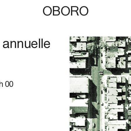
OBORO
 annuelle
h 00