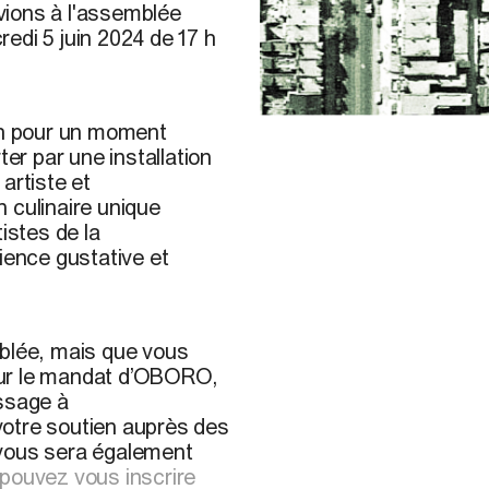
vions à l'assemblée
redi 5 juin 2024 de 17 h
17 h pour un moment
Image d’archives. Source 
ter par une installation
artiste et
 culinaire unique
istes de la
ence gustative et
mblée, mais que vous
our le mandat d’OBORO,
essage à
votre soutien auprès des
 vous sera également
pouvez vous inscrire