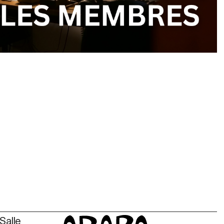
ili
周 Gibbons
Salle