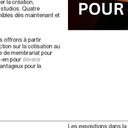
er la création,
 studios. Quatre
onibles dès maintenant et
© OBORO, 2025. Photo :
F
 offrons à partir
ction sur la cotisation au
ie de membrariat pour
ez-en pour
devenir
vantageux pour la
Les expositions dans la 