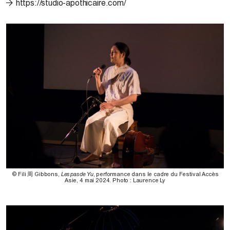
https://studio-apothicaire.com/
© Fili 周 Gibbons,
Les pas de Yu
, performance dans le cadre du Festival Accès
Asie, 4 mai 2024. Photo : Laurence Ly