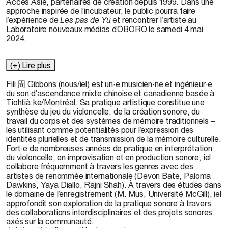
Accès Asie, partenaires de création depuis 1999. Dans une
approche inspirée de l’incubateur, le public pourra faire
l’expérience de
Les pas de Yu
et rencontrer l’artiste au
Laboratoire nouveaux médias d’OBORO le samedi 4 mai
2024.
(+) Lire plus
Fili 周 Gibbons (nous/iel) est un·e musicien·ne et ingénieur·e
du son d’ascendance mixte chinoise et canadienne basée à
Tiohtià:ke/Montréal. Sa pratique artistique constitue une
synthèse du jeu du violoncelle, de la création sonore, du
travail du corps et des systèmes de mémoire traditionnels –
les utilisant comme potentialités pour l’expression des
identités plurielles et de transmission de la mémoire culturelle.
Fort·e de nombreuses années de pratique en interprétation
du violoncelle, en improvisation et en production sonore, iel
collabore fréquemment à travers les genres avec des
artistes de renommée internationale (Devon Bate, Paloma
Dawkins, Yaya Diallo, Rajni Shah). À travers des études dans
le domaine de l’enregistrement (M. Mus, Université McGill), iel
approfondit son exploration de la pratique sonore à travers
des collaborations interdisciplinaires et des projets sonores
axés sur la communauté.