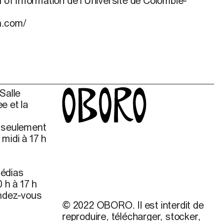
l of Information de l’Université de Colombie-
n.com/
Salle
e et la
s seulement
midi à 17 h
édias
 h à 17 h
endez-vous
© 2022 OBORO. Il est interdit de
reproduire, télécharger, stocker,