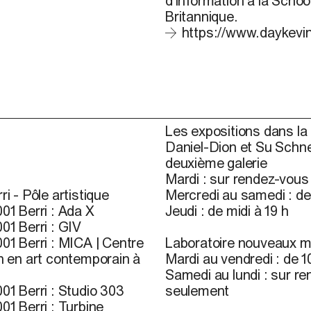
d’information à la Schoo
Britannique.
https://www.daykevi
Les expositions dans la 
Daniel-Dion et Su Schne
deuxième galerie
Mardi : sur rendez-vou
ri - Pôle artistique
Mercredi au samedi : de 
01 Berri : Ada X
Jeudi : de midi à 19 h
01 Berri : GIV
01 Berri : MICA | Centre
Laboratoire nouveaux m
n en art contemporain à
Mardi au vendredi : de 10
Samedi au lundi : sur r
01 Berri : Studio 303
seulement
01 Berri : Turbine