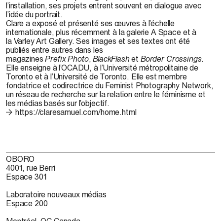
l’installation, ses projets
entrent
souvent
e
n dialogue avec
l’idée du portrait.
Clare
a exposé et présenté ses œuvres à l’échelle
internationale, plus récemment à la galerie A
Space
et à
la
Varley
Art
Gallery
. Ses images et ses textes ont été
publiés entre autres dans les
magazines
Prefix
Photo
,
BlackFlash
et
Border
Crossings
.
Elle enseigne à l’OCADU, à l’Université métropolitaine de
Toronto et à l’Université de Toronto. Elle est membre
fondat
rice
et codirectrice du
Feminist
Photography
Network,
un réseau de recherche sur la relation entre le féminisme et
les
médias basés sur l’objectif.
https://claresamuel.com/home.html
OBORO
4001, rue Berri
Espace 301
Laboratoire nouveaux médias
Espace 200