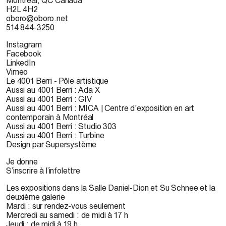
Montréal, QC Canada
H2L 4H2
oboro@oboro.net
514 844-3250
Instagram
Facebook
LinkedIn
Vimeo
Le 4001 Berri - Pôle artistique
Aussi au 4001 Berri : Ada X
Aussi au 4001 Berri : GIV
Aussi au 4001 Berri : MICA | Centre d'exposition en art
contemporain à Montréal
Aussi au 4001 Berri : Studio 303
Aussi au 4001 Berri : Turbine
Design par Supersystème
Je donne
S’inscrire à l’infolettre
Les expositions dans la Salle Daniel-Dion et Su Schnee et la
deuxième galerie
Mardi : sur rendez-vous seulement
Mercredi au samedi : de midi à 17 h
Jeudi : de midi à 19 h