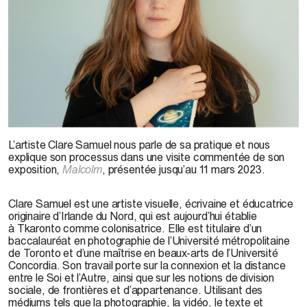
Clare Samuel,
Stars: A Little Guide in Colour, Malcolm
, 2022
L’artiste Clare Samuel nous parle de sa pratique et nous
explique son processus dans une visite commentée de son
exposition,
Malcolm
, présentée jusqu’au 11 mars 2023.
Clare
Samuel est une artiste visuelle, écrivaine et éducatrice
originaire d’Irlande du Nord, qui est
aujourd’hui établie
à
Tkaronto
comme colonisatrice
.
Elle est titulaire d’un
baccalauréat en photographie de l’Université métropolitaine
de Toronto et d’une maîtrise en beaux-arts de l’Université
Concordia. Son travail porte sur la connexion et la distance
entre le Soi et l’Autre, ainsi que sur les notions de division
sociale, de frontières et d’appartenance. Utilisant des
médiums tels que la photographie, la vidéo, le texte et