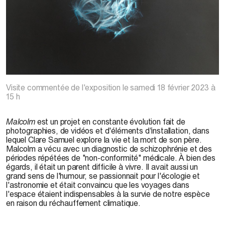
Clare
Samuel,
You
Should
Burn
Your
Hair
After
Cutting
it
,
Malcolm
, 2022
Visite commentée de l'exposition le samedi 18 février 2023 à
15 h
Malcolm
est un projet en constante évolution fait de
photographies, de vidéos et d'éléments d'installation, dans
lequel Clare Samuel explore la vie et la mort de son père.
Malcolm a vécu avec un diagnostic de schizophrénie et des
périodes répétées de "non-conformité" médicale. À bien des
égards, il était un parent difficile à vivre. Il avait aussi un
grand sens de l'humour, se passionnait pour l'écologie et
l'astronomie et était convaincu que les voyages dans
l'espace étaient indispensables à la survie de notre espèce
en raison du réchauffement climatique.