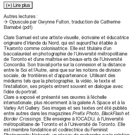
(+) Lire plus
Autres lectures :
Opuscule par Gwynne Fulton, traduction de Catherine
Barnabé (pdf)
Clare
Samuel est une artiste visuelle, écrivaine et éducatrice
originaire d’Irlande du Nord, qui est
aujourd’hui établie à
Tkaronto
comme colonisatrice
.
Elle est titulaire d’un
baccalauréat en photographie de l’Université métropolitaine
de Toronto et d’une maîtrise en beaux-arts de l’Université
Concordia. Son travail porte sur la connexion et la distance
entre le Soi et l’Autre, ainsi que sur les notions de division
sociale, de frontières et d’appartenance. Utilisant des
médiums tels que la photographie, la vidéo, le texte et
l’installation, ses projets
entrent
souvent
e
n dialogue avec
l’idée du portrait.
Clare
a exposé et présenté ses œuvres à l’échelle
internationale, plus récemment à la galerie A
Space
et à la
Varley
Art
Gallery
. Ses images et ses textes ont été publiés
entre autres dans les magazines
Prefix
Photo
,
BlackFlash
et
Border
Crossings
. Elle enseigne à l’OCADU, à l’Université
métropolitaine de Toronto et à l’Université de Toronto. Elle
est membre fondat
rice
et codirectrice du
Feminist
Photography
Network, un réseau de recherche sur la relation