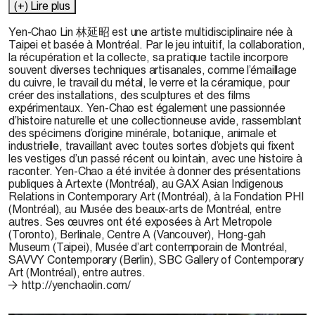
(+) Lire plus
Yen-Chao Lin 林延昭 est une artiste multidisciplinaire née à
Taipei et basée à Montréal. Par le jeu intuitif, la collaboration,
la récupération et la collecte, sa pratique tactile incorpore
souvent diverses techniques artisanales, comme l’émaillage
du cuivre, le travail du métal, le verre et la céramique, pour
créer des installations, des sculptures et des films
expérimentaux. Yen-Chao est également une passionnée
d’histoire naturelle et une collectionneuse avide, rassemblant
des spécimens d’origine minérale, botanique, animale et
industrielle, travaillant avec toutes sortes d’objets qui fixent
les vestiges d’un passé récent ou lointain, avec une histoire à
raconter. Yen-Chao a été invitée à donner des présentations
publiques à Artexte (Montréal), au GAX Asian Indigenous
Relations in Contemporary Art (Montréal), à la Fondation PHI
(Montréal), au Musée des beaux-arts de Montréal, entre
autres. Ses œuvres ont été exposées à Art Metropole
(Toronto), Berlinale, Centre A (Vancouver), Hong-gah
Museum (Taipei), Musée d’art contemporain de Montréal,
SAVVY Contemporary (Berlin), SBC Gallery of Contemporary
Art (Montréal), entre autres.
http://yenchaolin.com/