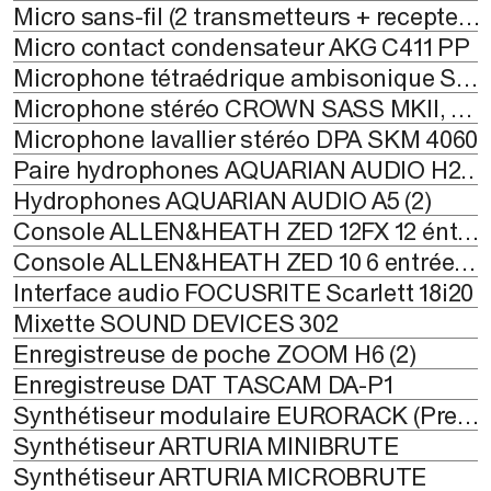
Micro sans-fil (2 transmetteurs + recepteur stéréo) DJI MIC MINI
Micro contact condensateur AKG C411 PP
Microphone tétraédrique ambisonique SOUNDFIELD ST350
Microphone stéréo CROWN SASS MKII, PZM HRTF
Microphone lavallier stéréo DPA SKM 4060
Paire hydrophones AQUARIAN AUDIO H2n-XLR
Hydrophones AQUARIAN AUDIO A5 (2)
Console ALLEN&HEATH ZED 12FX 12 éntrées, 4 Aux
Console ALLEN&HEATH ZED 10 6 entrées, 2 Aux
Interface audio FOCUSRITE Scarlett 18i20
Mixette SOUND DEVICES 302
Enregistreuse de poche ZOOM H6 (2)
Enregistreuse DAT TASCAM DA-P1
Synthétiseur modulaire EURORACK (Pressure Point)
Synthétiseur ARTURIA MINIBRUTE
Synthétiseur ARTURIA MICROBRUTE