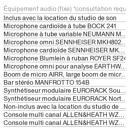
Équipement audio (fixe) *consultation requi
Inclus avec la location du studio de son
Microphone cardioïde à tube BOCK 241
Microphone à tube variable NEUMANN M149
Microphone omni SENNHEISER MKH8020 (la paire)
Microphone cardioïde SENNHEISER MKH8040 (la paire)
Microphone Blumlein à ruban ROYER SF24
Microphone omni pour analyse EARTHWORKS M30 BX
Boom de micro AIRR, large boom de micro QUIK LOK A 50 (1)
Bar stéréo MANFROTTO 154B
Synthétiseur modulaire EURORACK South (Earth) - West (Water)
Synthétiseur modulaire EURORACK North (Air) - East (Fire)
Non-inclus avec la location du studio de son
Console multi canal ALLEN&HEATH WZ3 12M 16:12
Console multi canal ALLEN&HEATH WZ3 14:4:2