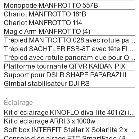
Monopode MANFROTTO 557B
Chariot MANFROTTO 181B
Chariot MANFROTTO 114
Magic Arm MANFROTTO (4)
Trépied MANFROTTO 028 avec rotule panoramique 302 plus
Trépied SACHTLER FSB-8T avec tête Fluid HeadSpeed Lock 75
Trépied avec rotule panoramique pour QUICKTIME VR
Platforme tournante QTVR KAIDAN PIXI
Support pour DSLR SHAPE PAPARAZI II
Gimbal stabilisateur DJI RS
Éclairage
Kit d'éclairage KINOFLO diva-lite 401 (2) inclus avec le studio de tournage
Kit d'éclairage ARRI 3 x 1000w
Soft box INTERFIT Stellar X Solarlite 2 x 1000W avec softbox
Console d'éclairage ETC SmartFade 48