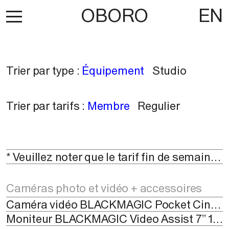
OBORO
EN
Trier par type :
Équipement
Studio
Trier par tarifs :
Membre
Regulier
* Veuillez noter que le tarif fin de semaine est appliqué entre le vendredi à 14 h jusqu'au mardi à midi.
Caméras photo et vidéo + accessoires
Caméra vidéo BLACKMAGIC Pocket Cinema 6k PRO avec objectif ATX-I AF 11-16mm f2.8
Moniteur BLACKMAGIC Video Assist 7” 12G HDR + disque SSD 1 To