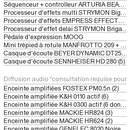
Séquenceur + controlleur ARTURIA BEATSTEP PRO
Processeur d'effets multi STRYMON BigSky (1), Mobius (1)
Processeur d'effets EMPRESS EFFECTS Super delay vintage (1), Heavy (1)
Processeur d'effet delai STRYMON Brigadier Bucket Delay (1), ELCapistan Tape Delay (1)
Pédale d'expression MOOG
Mini trépied à rotule MANFROTTO 209 + 492 (6)
Casque d'écoute BEYER DYNAMIC DT250-80 (5)
Casque d'écoute SENNHEISER HD 280 (5)
Diffusion audio *consultation requise pour 
Enceinte amplifiées FOSTEX PM0.5n (2)
Enceinte amplifiée K&H 0110 actif (6)
Enceinte amplifiée K&H 0300 actif (6 dont 4 permanentes au Studio 01)
Enceinte amplifiée MACKIE HR824 (3)
Enceinte amplifiée MACKIE HR624 (2)
Enceinte amplifiée GENELEC 8020 Noire (6), Blanche (6)