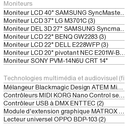
Moniteurs
Moniteur LCD 40" SAMSUNG SyncMaster 400UX pour vidéo wall (4)
Moniteur LCD 37" LG M3701C (3)
Moniteur DEL 3D 27" SAMSUNG Syncmaster 950 (2)
Moniteur LCD 22" BENQ GW2283 (3)
Moniteur LCD 22" DELL E228WFP (3)
Moniteur LCD 20" pivotant NEC E201W-BK (3)
Moniteur SONY PVM-14N6U CRT 14"
Technologies multimédia et audiovisuel (fix
Mélangeur Blackmagic Design ATEM Mini Pro ISO
Contrôleurs MIDI KORG Nano Control series 2 (key2, pad2 et kontrol2)
Contrôleur USB à DMX ENTTEC (2)
Module d'extension graphique MATROX TripleHead 2Go DP edition (3)
Lecteur universel OPPO BDP-103 (2)