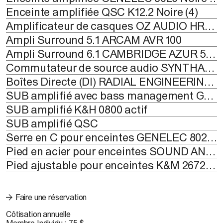
Enceinte amplifiée QSC K12.2 Noire (4)
Amplificateur de casques OZ AUDIO HR4 (2), SYMETRIX SX204 (2)
Ampli Surround 5.1 ARCAM AVR 100
Ampli Surround 6.1 CAMBRIDGE AZUR 540R
Commutateur de source audio SYNTHAX Suzy (2)
Boîtes Directe (DI) RADIAL ENGINEERING, WHIRLWIND
SUB amplifié avec bass management GENELEC 7060BPM (2)
SUB amplifié K&H 0800 actif
SUB amplifié QSC
Serre en C pour enceintes GENELEC 8020 (12)
Pied en acier pour enceintes SOUND ANCHOR JR (6)
Pied ajustable pour enceintes K&M 26720 (6)
Faire une réservation
Côtisation annuelle
Membre Individu : 75 $