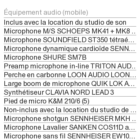
Équipement audio (mobile)
Inclus avec la location du studio de son
Microphone M/S SCHOEPS MK41 + MK8 (la paire)
Microphone SOUNDFIELD ST350 tétraédrique, Ambisonic
Microphone dynamique cardioïde SENNHEISER E835 (2), E935 (2) et E602
Microphone SHURE SM7B
Preamp microphone in-line TRITON AUDIO FetHead
Perche en carbonne LOON AUDIO LOONBOOM 12'
Large boom de microphone QUIK LOK A50 (1)
Synthétiseur CLAVIA NORD LEAD 3
Pied de micro K&M 210/6 (5)
Non-inclus avec la location du studio de son
Microphone shotgun SENNHEISER MKH 8060
Microphone Lavalier SANKEN COS11D avec émetteur et récepteur sans fil LECTROSONIC UM400A et UCR411A
Microphone sans fil SENNHEISER EW100ENG G2 (2)