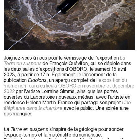
François Quévillon,
Esker
/
lithium
,
2019
–
en cours
.
Joignez-vous à nous pour le vernissage de l'exposition
La
Terre en suspens
de François Quévillon, qui se déploie dans
les deux salles d'expositions d'OBORO, le samedi 15 avril
2023, à partir de 17 h. Également, le lancement de la
publication
Eidolons
, un aperçu complet de
l'exposition du
même nom qui a eu lieu à OBORO en novembre et décembre
2022
par l'artiste Lorraine Simms, ainsi que les portes
ouvertes du Laboratoire nouveaux médias, avec l'artiste en
résidence Helena Martin-Franco qui partage son projet
Une
éléphante dans la chambre
avec le public. Une soirée à ne
pas manquer.
La Terre en suspens
s’inspire de la géologie pour sonder
l’espace-temps et la matérialité du numérique.