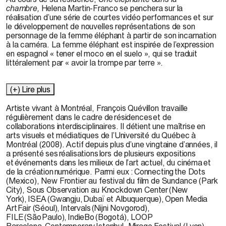
chambre,
Helena Martin-Franco se penchera sur la
réalisation d’une série de courtes vidéo performances et sur
le développement de nouvelles représentations de son
personnage de la femme éléphant à partir de son incarnation
à la caméra. La femme éléphant est inspirée de l’expression
en espagnol « tener el moco en el suelo », qui se traduit
littéralement par « avoir la trompe par terre ».
(+) Lire plus
Artiste vivant à Montréal, François Quévillon travaille
régulièrement dans le cadre de résidences et de
collaborations interdisciplinaires. Il détient une maîtrise en
arts visuels et médiatiques de l’Université du Québec à
Montréal (2008). Actif depuis plus d’une vingtaine d’années, il
a présenté ses réalisations lors de plusieurs expositions
et événements dans les milieux de l’art actuel, du cinéma et
de la création numérique. Parmi eux : Connecting the Dots
(Mexico), New Frontier au festival du film de Sundance (Park
City), Sous Observation au Knockdown Center (New
York), ISEA (Gwangju, Dubaï et Albuquerque), Open Media
Art Fair (Séoul), Intervals (Nijni Novgorod),
FILE (São Paulo), IndieBo (Bogotá), LOOP
Barcelona, Contemporary Istanbul, Mirage Festival (Lyon),