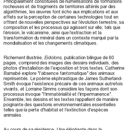
Principalement constituées de numérisations de formations
rocheuses et de fragments de territoires altérés par des
algorithmes, les œuvres font écho aux implications et aux
effets sur la perception de certaines technologies tout en
offrant de nouvelles perspectives sur l’évolution terrestre, sa
composition et les processus qui agissent sur elle; tels que
l’érosion, le volcanisme, ainsi que l’extraction et la
transformation du minéral dans un contexte marqué par la
mondialisation et les changements climatiques.
Richement illustrée,
Eidolons
, publication bilingue de 60
pages, comprend des images des dessins individuels, des
photos d'installation de l'exposition et trois textes. Catherine
Barnabé explore "l'absence fantomatique" des animaux
représentés. Le poème ekphrastique de James Sutherland-
Smith évoque l'existence précaire de ces animaux autrefois
vivants, et Lorraine Simms considère les façons dont son
processus invoque "l'immatérialité et l'impermanence".
Ensemble, les dessins et les textes rappellent de manière
poignante des questions environnementales essentielles
telles que la perte d'habitat et l'extinction d'espèces
animales.
Au cours de sa résidence,
Une éléphante dans la